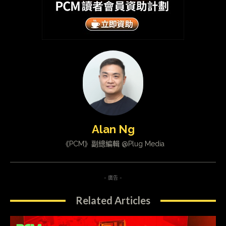
Alan Ng
《PCM》副總編輯 @Plug Media
- 廣告 -
Related Articles