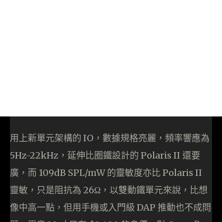
用上新單元架構的 IO，數據規格亮麗，頻率響應為
5Hz-22kHz，延伸比圈鐵設計的 Polaris II 還要
廣，而 109dB SPL/mW 的靈敏度亦比 Polaris II
靈敏，只是阻抗為 26Ω，以雙動鐵單元來說，比想
像中高一點，但用手機或入門級 DAP 推動也不成問