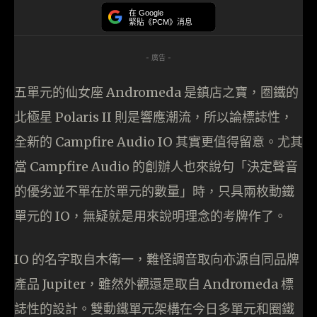
在 Google
緊貼《PCM》消息
- 廣告 -
五單元的仙女座 Andromeda 是鎮店之寶，圈鐵的
北極星 Polaris II 則是響應潮流，所以論標誌性，
全新的 Campfire Audio IO 其實更值得留意。尤其
當 Campfire Audio 的創辦人也來說句「決定聲音
的優劣並不單在於單元的數量」時，只具兩枚動鐵
單元的 IO，無疑就是用來說明理念的考牌作了。
IO 的名字取自木衛一，難怪調音取向亦源自同品牌
產品 Jupiter，雖然外觀還是取自 Andromeda 標
誌性的設計。雙動鐵單元架構在今日多單元和圈鐵