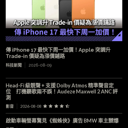
傳 iPhone 17 最快下周一加價！Apple 突調升
Trade-in 價疑為漲價鋪路
科技新聞
2026-08-09
Head-Fi 級靚聲 + 支援 Dolby Atmos 精準聲音定
位 打機聽歌兩不誤！Audeze Maxwell 2 ANC 評
測
影音
2026-08-08
啟動車輛螢幕驚見《蜘蛛俠》廣告 BMW 車主嬲爆