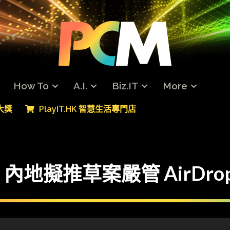
How To
A.I.
Biz.IT
More
專大獎
PlayIT.HK 智慧生活專門店
地擬推草案嚴管 AirDro