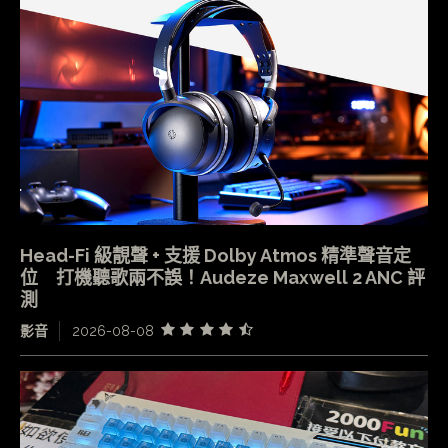
Head-Fi 級靚聲 + 支援 Dolby Atmos 精準聲音定
位 打機聽歌兩不誤！Audeze Maxwell 2 ANC 評
測
影音
2026-08-08