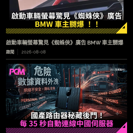
啟動車輛螢幕驚見《蜘蛛俠》廣告 BMW 車主嬲爆
趣聞
2026-08-08