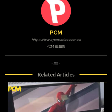
PCM
https://www.pcmarket.com.hk
PCM 編輯部
- 廣告 -
Related Articles