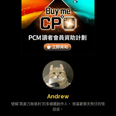
Andrew
號稱"周身刀無張利"的多媒體創作人。 很喜歡樂天熊仔的怪
叔叔。