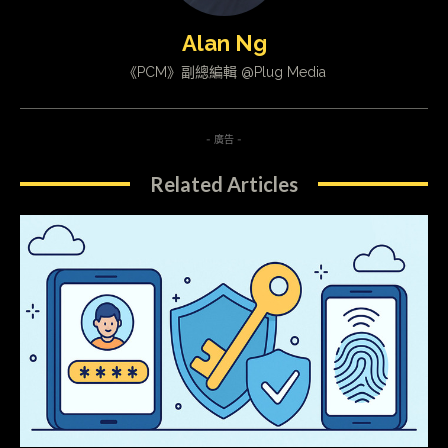
Alan Ng
《PCM》副總編輯 @Plug Media
- 廣告 -
Related Articles