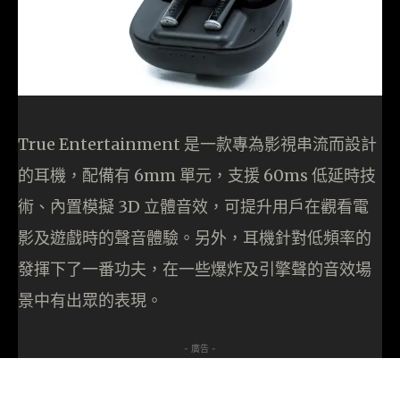
True Entertainment 是一款專為影視串流而設計
的耳機，配備有 6mm 單元，支援 60ms 低延時技
術、內置模擬 3D 立體音效，可提升用戶在觀看電
影及遊戲時的聲音體驗。另外，耳機針對低頻率的
發揮下了一番功夫，在一些爆炸及引擎聲的音效場
景中有出眾的表現。
- 廣告 -