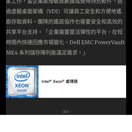
家工作，當企業處理敏感數據或使用特別軟件，透
過虛擬桌面架構（VDI）可讓員工安全和方便地遙
距存取資料。團隊的遙距協作也需要安全和高效的
共享平台支持。「企業需要靈活彈性的平台，在短
時間內快速回應市場變化。Dell EMC PowerVault
ME4 系列儲存陣列能滿足需求。」
- 廣告 -