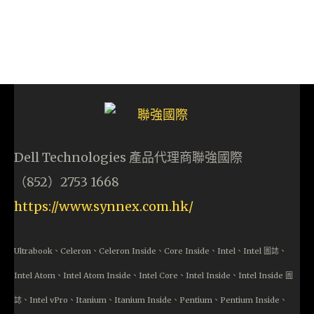
Dell Technologies 產品代理商聯強國際
（852）2753 1668
https://www.synnex.com.hk/
Ultrabook、Celeron、Celeron Inside、Core Inside、Intel、Intel 圖誌、
Intel Atom、Intel Atom Inside、Intel Core、Intel Inside、Intel Inside 圖
誌、Intel vPro、Itanium、Itanium Inside、Pentium、Pentium Inside、