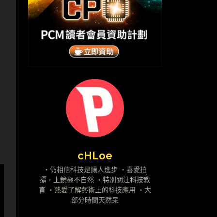
cHLoe
・仍相信科技是讓人進步 ・喜愛拍
攝，上鏡極不自然 ・特別關注科技教
育 ・熱愛了解藝術上的科技應用 ・大
部分時間天然呆