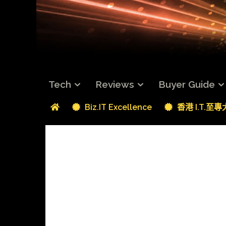
Tech
Reviews
Buyer Guide
Biz.IT Excellence
香港 I.T.至