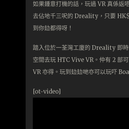
如果鍾意打機的話，玩過 VR 真係
去佔地千三呎的 Dreality，只要 H
到你攰都得呀！
踏入位於一荃灣工廈的 Dreality 
空間去玩 HTC Vive VR。仲有 2
VR 亦得。玩到攰攰哋亦可以玩吓 Boa
[ot-video]