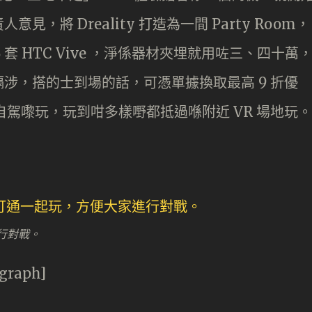
意見，將 Dreality 打造為一間 Party Room，
 套 HTC Vive ，淨係器材夾埋就用咗三、四十萬
涉，搭的士到場的話，可憑單據換取最高 9 折優
灣自駕嚟玩，玩到咁多樣嘢都抵過喺附近 VR 場地玩。
行對戰。
agraph]