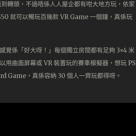
返唔到轉頭，不過唔係人人屋企都有咁大地方玩，依家
K$50 就可以暢玩百幾款 VR Game 一個鐘，真係玩
即時感覺係「好大呀！」每個獨立房間都有足夠 3×4 米
 部可以用曲面屏幕或 VR 裝置玩的賽車模擬器，想玩 PS
rd Game，真係容納 30 個人一齊玩都得呀。