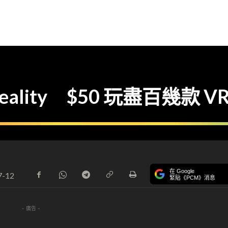
lity $50 玩盡百幾款 VR
在 Google
7-12
緊貼《PCM》消息
- 廣告 -