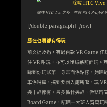
除咗 HTC Vive 之外，亦有 PS 4 Pro/VR
[/double_paragraph] [/row]
勝在乜嘢都有得玩
前文提及過，有過百款 VR Game
住 VR 咁玩，亦可以喺綠幕前面玩。其他
睇到你玩緊第一身畫面係點樣，夠晒過癮
車係咁撞，搞到要衝入廁所嘔，玩 VR 
幾十歲都有，最多係廿幾歲，做緊嘢又
Board Game，啱晒一大班人齊