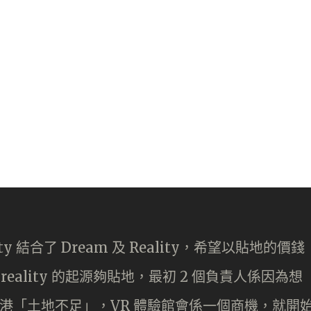
ty 結合了 Dream 及 Reality，希望以貼地的價錢
ality 的起源夠貼地，最初 2 個負責人係因為想
香港「土地不足」，VR 體驗館會係一個商機，就開