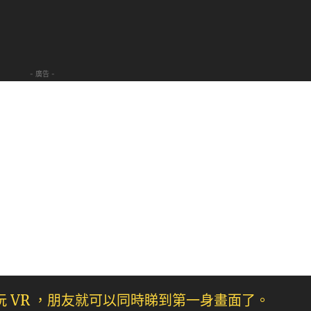
- 廣告 -