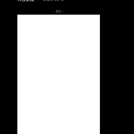
- 廣告 -