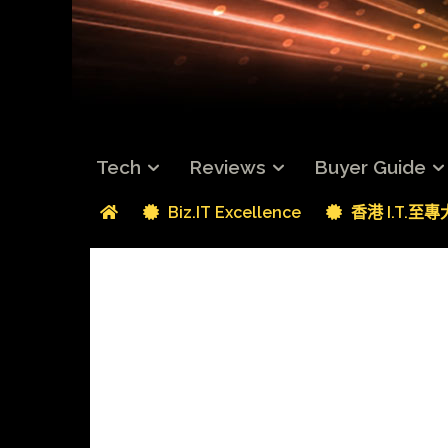
Tech
Reviews
Buyer Guide
Biz.IT Excellence
香港 I.T.至