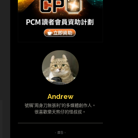
Andrew
號稱"周身刀無張利"的多媒體創作人。
很喜歡樂天熊仔的怪叔叔。
- 廣告 -