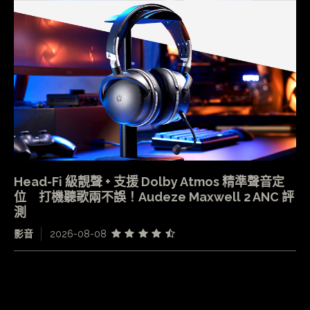
Head-Fi 級靚聲 + 支援 Dolby Atmos 精準聲音定
位 打機聽歌兩不誤！Audeze Maxwell 2 ANC 評
測
影音
2026-08-08