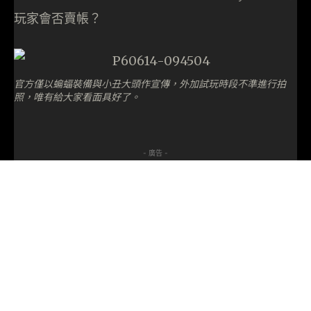
玩家會否賣帳？
官方僅以蝙蝠裝備與小丑大頭作宣傳，外加試玩時段不準進行拍
照，唯有給大家看面具好了。
- 廣告 -