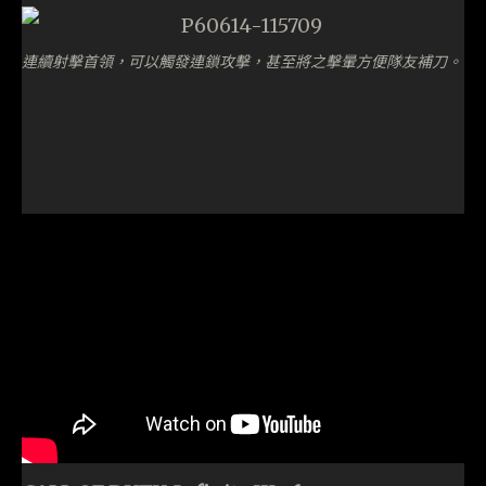
連續射擊首領，可以觸發連鎖攻擊，甚至將之擊暈方便隊友補刀。