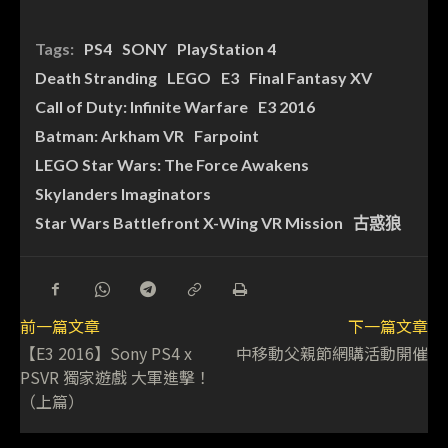
Tags:
PS4
SONY
PlayStation 4
Death Stranding
LEGO
E3
Final Fantasy XV
Call of Duty: Infinite Warfare
E3 2016
Batman: Arkham VR
Farpoint
LEGO Star Wars: The Force Awakens
Skylanders Imaginators
Star Wars Battlefront X-Wing VR Mission
古惑狼
前一篇文章
下一篇文章
【E3 2016】Sony PS4 x
中移動父親節網購活動開催
PSVR 獨家遊戲 大軍進擊！
（上篇）