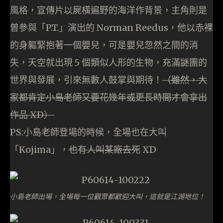
風格，宣傳片以屍橫遍野的海洋作背景，主角則是
曾參與「P.T.」演出的 Norman Reedus，他以赤裸
的身軀緊抱著一個嬰兒，可是嬰兒忽然之間的消
失，天空就出現 5 個類似人形的生物，充滿謎團的
世界與發展，引來無數人鼓掌與期待！
（雖然，大
家都肯定小島老師又要花幾年或更長時間才會拿出
作品 XD）
PS:小島老師登場的時候，全場也在大叫
「Kojima」，
也有人叫某廠去死
XD
小島老師出場，全場每一位觀眾都歡迎大叫，這就是江湖地位！