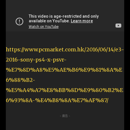
https://www.pcmarket.com.hk/2016/06/14/e3-
2016-sony-ps4-x-psvr-
%E7%8D%A8%E5%AE%B6%E9%81%8A%E
6%88%B2-
%E5%A4%A7%E8%BB%8D%E9%80%B2%E
6%93%8A-%E4%B8%8A%E7%AF%87/
- 廣告 -