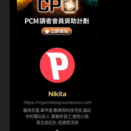
，
。
Nikita
https://vrgameblog.wordpress.com
複姓尼基,單字達,數碼與科技宅民,腦記
中的電玩狂人 簡單形容:仁慈但小氣
善忘卻記仇 低調而浮誇