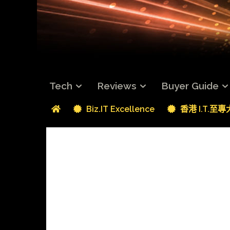
Tech
Reviews
Buyer Guide
Biz.IT Excellence
香港 I.T.至