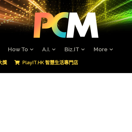
How To
A.I.
Biz.IT
More
專大獎
PlayIT.HK 智慧生活專門店