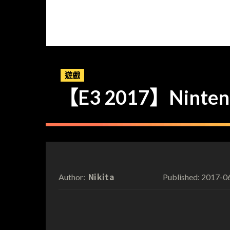
遊戲
【E3 2017】Nint
Nikita
2017-0
Author:
Published: