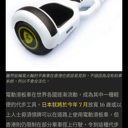
雖然俗稱風火輪的平衡車在香港也很容易見到，不過因為沒有剎車
系統，所以不會合法化。
電動滑板車在世界各國逐漸流動，成為其中一種輕
便的代步工具。
日本就將於今年 7 月
放寬 16 歲或以
上人士毋須領牌可以在道路上使用電動滑板車，但
香港則仍限制在部分單車徑上行駛，令到這種代步