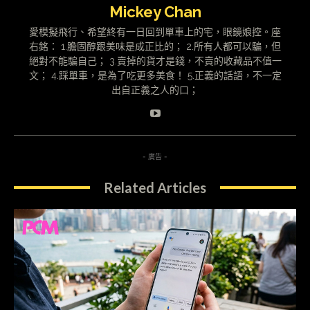
Mickey Chan
愛模擬飛行、希望終有一日回到單車上的宅，眼鏡娘控。座
右銘： 1.膽固醇跟美味是成正比的； 2.所有人都可以騙，但
絕對不能騙自己； 3.賣掉的貨才是錢，不賣的收藏品不值一
文； 4.踩單車，是為了吃更多美食！ 5.正義的話語，不一定
出自正義之人的口；
- 廣告 -
Related Articles