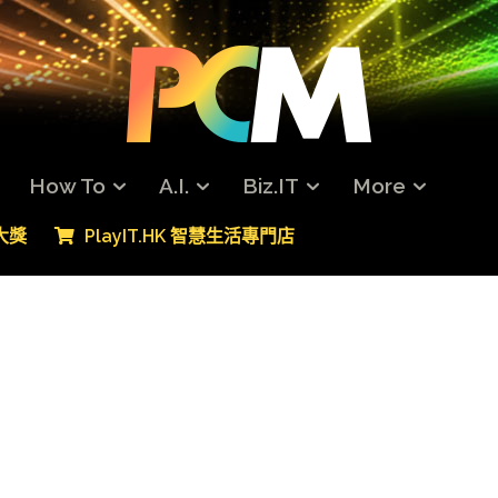
How To
A.I.
Biz.IT
More
專大獎
PlayIT.HK 智慧生活專門店