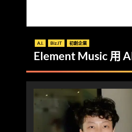
A.I.
Biz.IT
初創企業
Element Musi