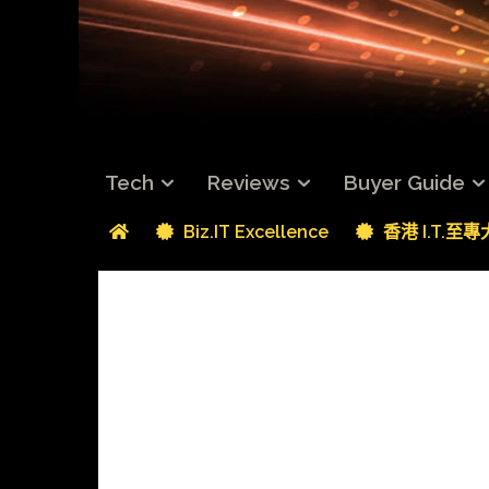
Tech
Reviews
Buyer Guide
Biz.IT Excellence
香港 I.T.至