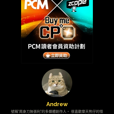
Andrew
號稱"周身刀無張利"的多媒體創作人。 很喜歡樂天熊仔的怪