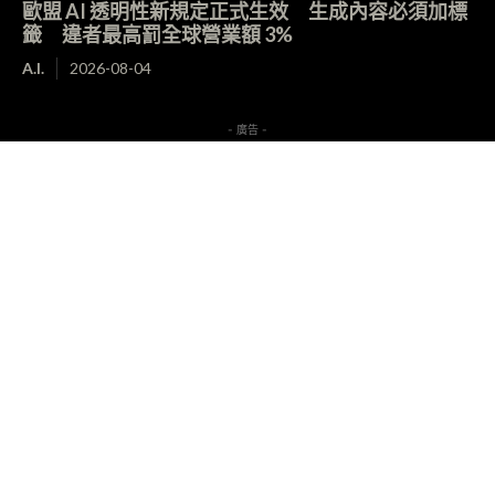
歐盟 AI 透明性新規定正式生效 生成內容必須加標
籤 違者最高罰全球營業額 3%
A.I.
2026-08-04
- 廣告 -