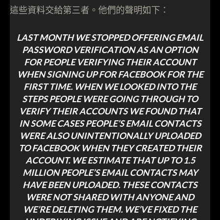
這些資料交給第三者。他們的聲明如下：
LAST MONTH WE STOPPED OFFERING EMAIL
PASSWORD VERIFICATION AS AN OPTION
FOR PEOPLE VERIFYING THEIR ACCOUNT
WHEN SIGNING UP FOR FACEBOOK FOR THE
FIRST TIME. WHEN WE LOOKED INTO THE
STEPS PEOPLE WERE GOING THROUGH TO
VERIFY THEIR ACCOUNTS WE FOUND THAT
IN SOME CASES PEOPLE’S EMAIL CONTACTS
WERE ALSO UNINTENTIONALLY UPLOADED
TO FACEBOOK WHEN THEY CREATED THEIR
ACCOUNT. WE ESTIMATE THAT UP TO 1.5
MILLION PEOPLE’S EMAIL CONTACTS MAY
HAVE BEEN UPLOADED. THESE CONTACTS
WERE NOT SHARED WITH ANYONE AND
WE’RE DELETING THEM. WE’VE FIXED THE