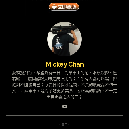
Mickey Chan
愛模擬飛行、希望終有一日回到單車上的宅，眼鏡娘控。座
右銘： 1.膽固醇跟美味是成正比的； 2.所有人都可以騙，但
絕對不能騙自己； 3.賣掉的貨才是錢，不賣的收藏品不值一
文； 4.踩單車，是為了吃更多美食！ 5.正義的話語，不一定
出自正義之人的口；
- 廣告 -