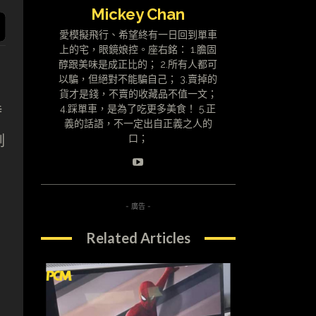
Mickey Chan
愛模擬飛行、希望終有一日回到單車
上的宅，眼鏡娘控。座右銘： 1.膽固
醇跟美味是成正比的； 2.所有人都可
以騙，但絕對不能騙自己； 3.賣掉的
貨才是錢，不賣的收藏品不值一文；
時
4.踩單車，是為了吃更多美食！ 5.正
義的話語，不一定出自正義之人的
測
口；
- 廣告 -
Related Articles