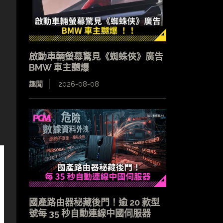
啟動車輛螢幕驚見《蜘蛛俠》廣告
BMW 車主嬲爆
趣聞
2026-08-08
國產路由器秘藏後門！逾 20 款型
號每 35 秒自動連線中國伺服器