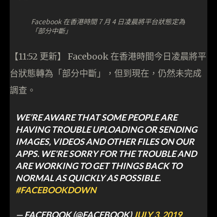
Facebook 在香港時間 7 月 4 日凌晨將平台狀態定為
「部分中斷」
【11:52 更新】 Facebook 在香港時間今日凌晨將平
台狀態轉為「部分中斷」，但到現在，仍然未完成
調查。
WE’RE AWARE THAT SOME PEOPLE ARE
HAVING TROUBLE UPLOADING OR SENDING
IMAGES, VIDEOS AND OTHER FILES ON OUR
APPS. WE'RE SORRY FOR THE TROUBLE AND
ARE WORKING TO GET THINGS BACK TO
NORMAL AS QUICKLY AS POSSIBLE.
#FACEBOOKDOWN
— FACEBOOK (@FACEBOOK)
JULY 3, 2019