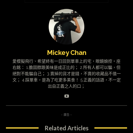
Mickey Chan
愛模擬飛行、希望終有一日回到單車上的宅，眼鏡娘控。座
右銘： 1.膽固醇跟美味是成正比的； 2.所有人都可以騙，但
絕對不能騙自己； 3.賣掉的貨才是錢，不賣的收藏品不值一
文； 4.踩單車，是為了吃更多美食！ 5.正義的話語，不一定
出自正義之人的口；
- 廣告 -
Related Articles