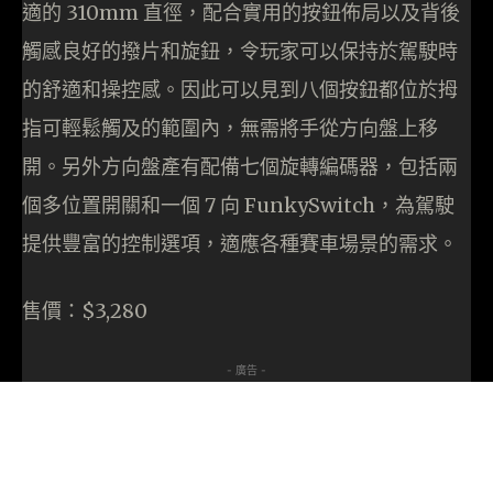
適的 310mm 直徑，配合實用的按鈕佈局以及背後
觸感良好的撥片和旋鈕，令玩家可以保持於駕駛時
的舒適和操控感。因此可以見到八個按鈕都位於拇
指可輕鬆觸及的範圍內，無需將手從方向盤上移
開。另外方向盤產有配備七個旋轉編碼器，包括兩
個多位置開關和一個 7 向 FunkySwitch，為駕駛
提供豐富的控制選項，適應各種賽車場景的需求。
售價：$3,280
- 廣告 -