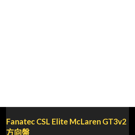
Fanatec CSL Elite McLaren GT3v2
方向盤