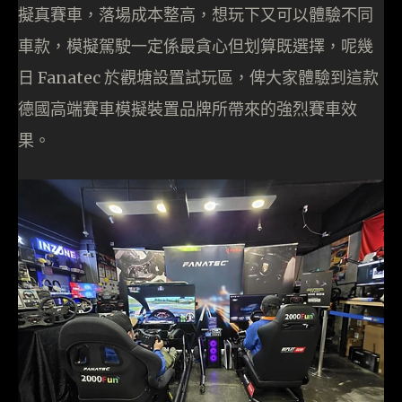
擬真賽車，落場成本整高，想玩下又可以體驗不同
車款，模擬駕駛一定係最貪心但划算既選擇，呢幾
日 Fanatec 於觀塘設置試玩區，俾大家體驗到這款
德國高端賽車模擬裝置品牌所帶來的強烈賽車效
果。