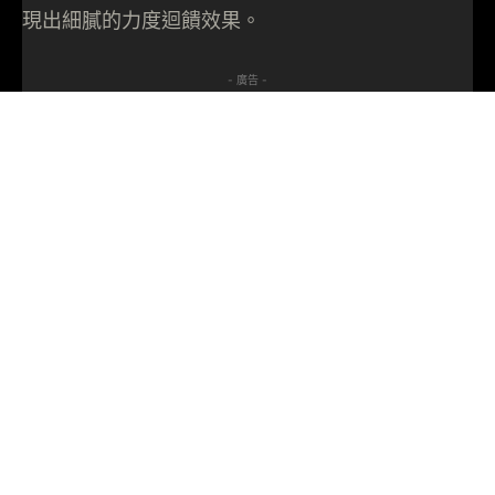
現出細膩的力度迴饋效果。
- 廣告 -