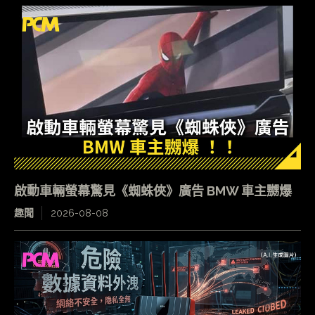
啟動車輛螢幕驚見《蜘蛛俠》廣告 BMW 車主嬲爆
趣聞
2026-08-08