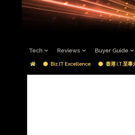
Tech
Reviews
Buyer Guide
Biz.IT Excellence
香港 I.T.至