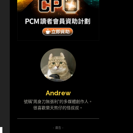
Andrew
號稱"周身刀無張利"的多媒體創作人。
很喜歡樂天熊仔的怪叔叔。
- 廣告 -