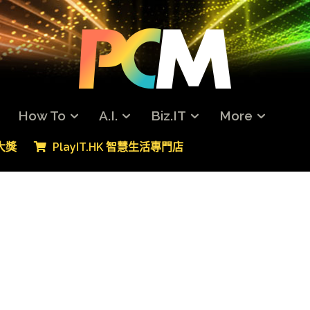
How To
A.I.
Biz.IT
More
專大獎
PlayIT.HK 智慧生活專門店