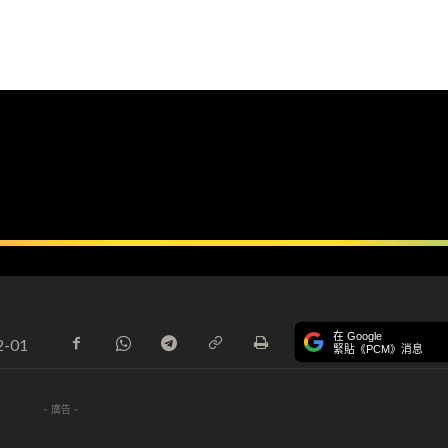
在 Google
2-01
緊貼《PCM》消息
- 廣告 -