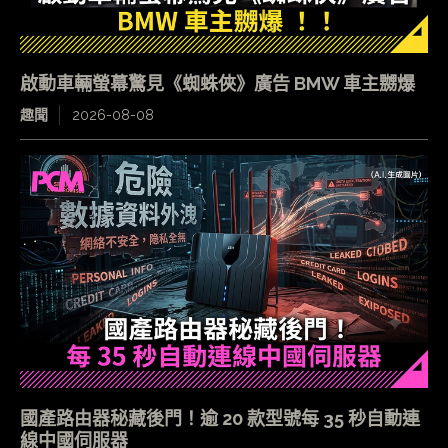
啟動車輛螢幕驚見《蜘蛛俠》廣告 BMW 車主嬲爆
趣聞
2026-08-08
國產路由器秘藏後門！逾 20 款型號每 35 秒自動連
線中國伺服器