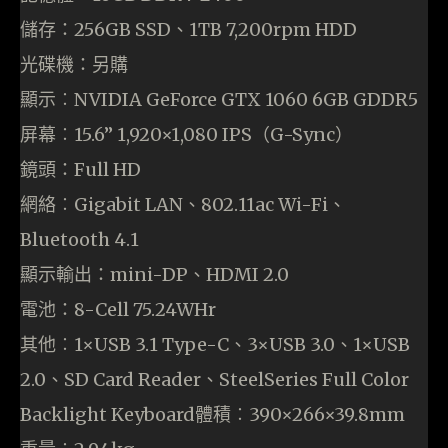
儲存：256GB SSD、1TB 7,200rpm HDD
光碟機：另購
顯示︰NVIDIA GeForce GTX 1060 6GB GDDR5
屏幕︰15.6” 1,920×1,080 IPS（G-Sync）
鏡頭：Full HD
網絡︰Gigabit LAN、802.11ac Wi-Fi、
Bluetooth 4.1
顯示輸出：mini-DP、HDMI 2.0
電池：8-Cell 75.24WHr
其他︰1×USB 3.1 Type-C、3×USB 3.0、1×USB
2.0、SD Card Reader、SteelSeries Full Color
Backlight Keyboard體積︰390×266×39.8mm