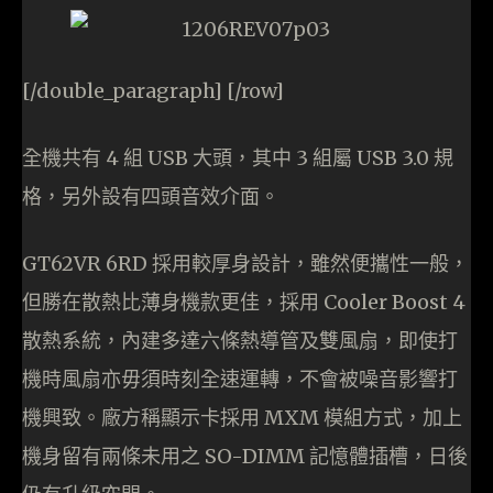
[/double_paragraph] [/row]
全機共有 4 組 USB 大頭，其中 3 組屬 USB 3.0 規
格，另外設有四頭音效介面。
GT62VR 6RD 採用較厚身設計，雖然便攜性一般，
但勝在散熱比薄身機款更佳，採用 Cooler Boost 4
散熱系統，內建多達六條熱導管及雙風扇，即使打
機時風扇亦毋須時刻全速運轉，不會被噪音影響打
機興致。廠方稱顯示卡採用 MXM 模組方式，加上
機身留有兩條未用之 SO-DIMM 記憶體插槽，日後