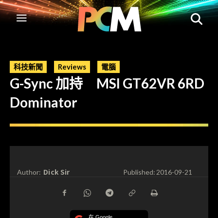
科技新聞
Reviews
電腦
G-Sync 加持 MSI GT62VR 6RD
Dominator
Dick Sir
Author:
Published:
2016-09-21
在 Google