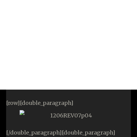
[row][double_paragraph]
[/double_paragraph][double_paragraph]