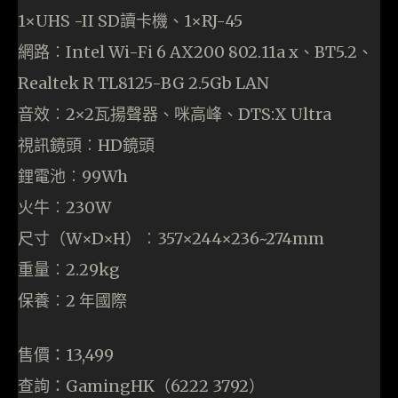
1×UHS -II SD讀卡機、1×RJ-45
網路︰Intel Wi-Fi 6 AX200 802.11a x、BT5.2、
Realtek R TL8125-BG 2.5Gb LAN
音效︰2×2瓦揚聲器、咪高峰、DTS:X Ultra
視訊鏡頭︰HD鏡頭
鋰電池︰99Wh
火牛︰230W
尺寸（W×D×H）︰357×244×236~274mm
重量︰2.29kg
保養︰2 年國際
售價：13,499
查詢：GamingHK（6222 3792）