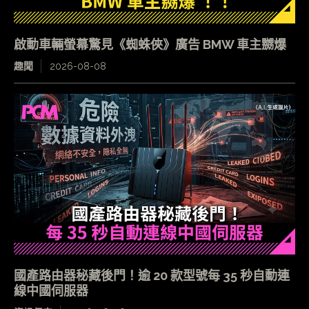
啟動車輛螢幕驚見《蜘蛛俠》廣告 BMW 車主嬲爆
趣聞
2026-08-08
國產路由器秘藏後門！逾 20 款型號每 35 秒自動連
線中國伺服器