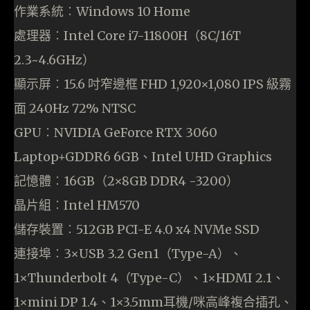
作業系統︰Windows 10 Home
處理器︰Intel Core i7-11800H（8C/16T
2.3~4.6GHz）
顯示屏︰15.6 吋窄邊框 FHD 1,920×1,080 IPS 級霧
面 240Hz 72% NTSC
GPU︰NVIDIA GeForce RTX 3060
Laptop+GDDR6 6GB、Intel UHD Graphics
記憶體︰16GB（2×8GB DDR4 -3200）
晶片組︰Intel HM570
儲存裝置︰512GB PCI-E 4.0 x4 NVMe SSD
連接埠︰3×USB 3.2 Gen1（Type-A）、
1×Thunderbolt 4（Type-C）、1×HDMI 2.1、
1×mini DP 1.4、1×3.5mm耳機/咪高峰複合插孔、