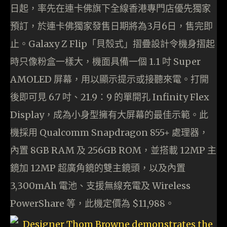
日起，率先在連卡佛旗下全線香港專門店優先獨家
預訂，於連卡佛獨家發售日期將為3月6日，售完即
止。Galaxy Z Flip「貝殼式」摺疊設計令機身摺起
時只像粉盒一樣大，機面具備一個 1.1 吋 Super
AMOLED 屏幕，用以顯示提示或接聽來電。打開
後即可見 6.7 吋、21.9：9 的單開孔 Infinity Flex
Display，成為小身型擁有大屏幕的最佳示範。此
機採用 Qualcomm Snapdragon 855+ 處理器，
內置 8GB RAM 及 256GB ROM，並搭載 12MP 主
鏡加 12MP 超廣角鏡的雙主鏡頭，以及內置
3,300mAh 電池、支援無線充電及 Wireless
PowerShare 等，此機定價為 $11,988。