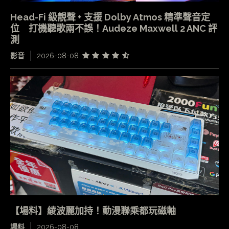
Head-Fi 級靚聲 + 支援 Dolby Atmos 精準聲音定
位 打機聽歌兩不誤！Audeze Maxwell 2 ANC 評
測
影音
2026-08-08
【場料】綾波麗加持！動漫聯乘都玩磁軸
場料
2026-08-08