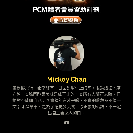
Mickey Chan
愛模擬飛行、希望終有一日回到單車上的宅，眼鏡娘控。座
右銘： 1.膽固醇跟美味是成正比的； 2.所有人都可以騙，但
絕對不能騙自己； 3.賣掉的貨才是錢，不賣的收藏品不值一
文； 4.踩單車，是為了吃更多美食！ 5.正義的話語，不一定
出自正義之人的口；