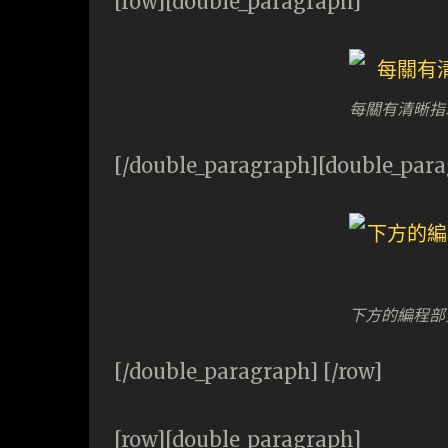
[row][double_paragraph]
每關有清晰指
[/double_paragraph][double_par
下方的編程部
[/double_paragraph] [/row]
[row][double_paragraph]