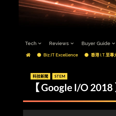
Tech
Reviews
Buyer Guide
Biz.IT Excellence
香港 I.T.至
科技新聞
STEM
【 Google I/O 201