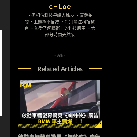
cHLoe
・仍相信科技是讓人進步 ・喜愛拍
攝，上鏡極不自然 ・特別關注科技教
育 ・熱愛了解藝術上的科技應用 ・大
部分時間天然呆
- 廣告 -
Related Articles