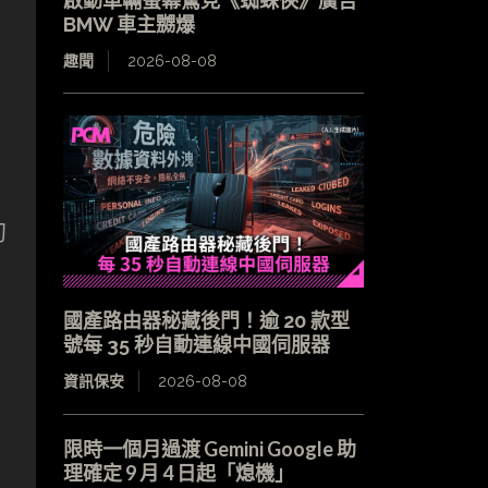
啟動車輛螢幕驚見《蜘蛛俠》廣告
BMW 車主嬲爆
趣聞
2026-08-08
初
國產路由器秘藏後門！逾 20 款型
號每 35 秒自動連線中國伺服器
資訊保安
2026-08-08
限時一個月過渡 Gemini Google 助
理確定 9 月 4 日起「熄機」