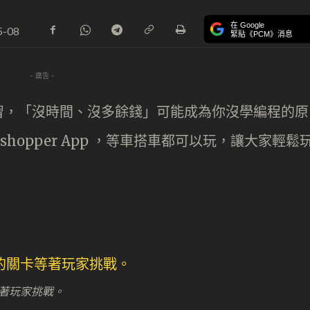
在 Google
5-08
緊貼《PCM》消息
- 廣告 -
習，「沒時間、沒多餘錢」可能成為你沒學編程的原
asshopper App ，等車搭車都可以玩，讓大家輕鬆
著玩家挑戰。