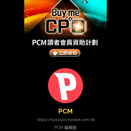
PCM
https://www.pcmarket.com.hk
PCM 編輯部