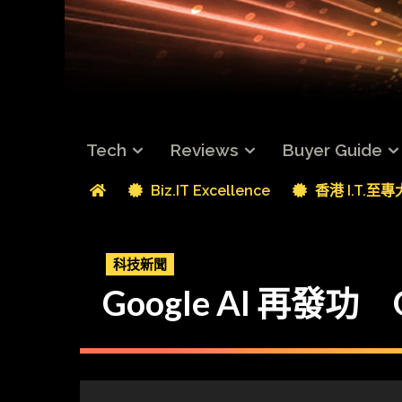
Tech
Reviews
Buyer Guide
Biz.IT Excellence
香港 I.T.至
科技新聞
Google AI 再發功