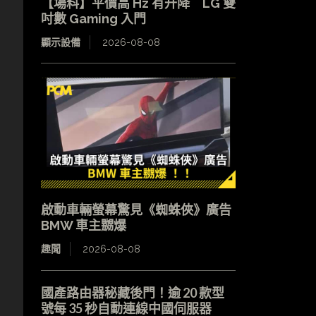
【場料】平價高 Hz 有升降 LG 雙
吋數 Gaming 入門
顯示設備
2026-08-08
啟動車輛螢幕驚見《蜘蛛俠》廣告
BMW 車主嬲爆
趣聞
2026-08-08
國產路由器秘藏後門！逾 20 款型
號每 35 秒自動連線中國伺服器