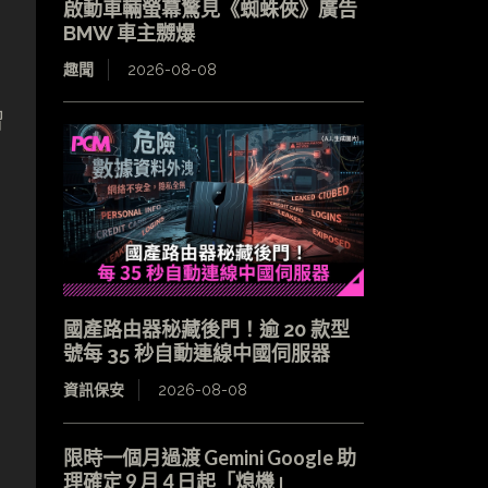
啟動車輛螢幕驚見《蜘蛛俠》廣告
BMW 車主嬲爆
趣聞
2026-08-08
習
國產路由器秘藏後門！逾 20 款型
號每 35 秒自動連線中國伺服器
資訊保安
2026-08-08
限時一個月過渡 Gemini Google 助
理確定 9 月 4 日起「熄機」