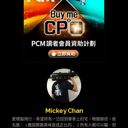
Mickey Chan
愛模擬飛行、希望終有一日回到單車上的宅，眼鏡娘控。座
右銘： 1.膽固醇跟美味是成正比的； 2.所有人都可以騙，但