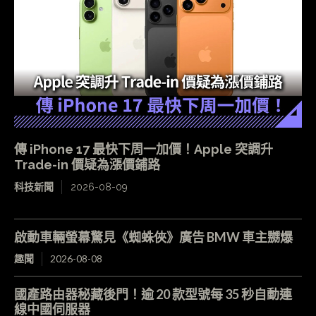
傳 iPhone 17 最快下周一加價！Apple 突調升
Trade-in 價疑為漲價鋪路
科技新聞
2026-08-09
啟動車輛螢幕驚見《蜘蛛俠》廣告 BMW 車主嬲爆
趣聞
2026-08-08
國產路由器秘藏後門！逾 20 款型號每 35 秒自動連
線中國伺服器