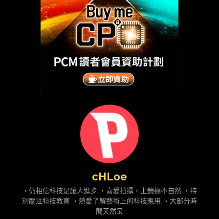
cHLoe
・仍相信科技是讓人進步 ・喜愛拍攝，上鏡極不自然 ・特
別關注科技教育 ・熱愛了解藝術上的科技應用 ・大部分時
間天然呆