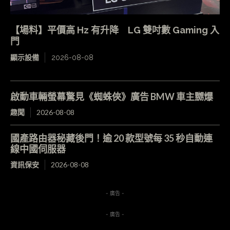
【場料】平價高 Hz 有升降 LG 雙吋數 Gaming 入
門
顯示設備
2026-08-08
啟動車輛螢幕驚見《蜘蛛俠》廣告 BMW 車主嬲爆
趣聞
2026-08-08
國產路由器秘藏後門！逾 20 款型號每 35 秒自動連
線中國伺服器
資訊保安
2026-08-08
- 廣告 -
- 廣告 -