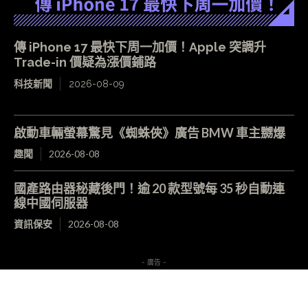
傳 iPhone 17 最快下周一加價！Apple 突調升
Trade-in 價疑為漲價鋪路
科技新聞
2026-08-09
啟動車輛螢幕驚見《蜘蛛俠》廣告 BMW 車主嬲爆
趣聞
2026-08-08
國產路由器秘藏後門！逾 20 款型號每 35 秒自動連
線中國伺服器
資訊保安
2026-08-08
- 廣告 -