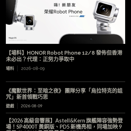
【場料】HONOR Robot Phone 12/8 發佈但香港
未必出？代理：正努力爭取中
場料
2026-08-09
《魔獸世界：至暗之夜》 團隊分享「烏拉特克的詛
咒」新首領戰巧思
遊戲
2026-08-09
【2026 高級音響展】Astell&Kern 旗艦陣容強勢登
場！SP4000T 黃銅版、PD5 新機亮相，同場加映 9