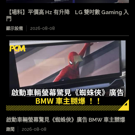
【場料】平價高 Hz 有升降 LG 雙吋數 Gaming 入
門
顯示設備
2026-08-08
啟動車輛螢幕驚見《蜘蛛俠》廣告 BMW 車主嬲爆
趣聞
2026-08-08