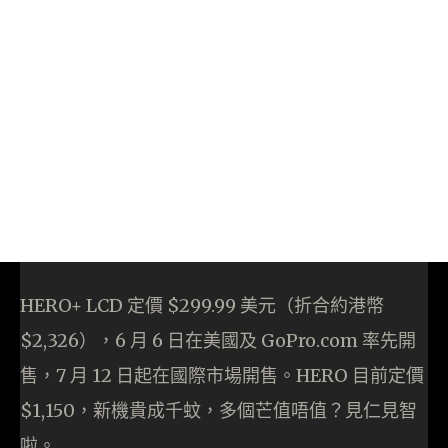
HERO+ LCD 定價 $299.99 美元（折合約港幣
$2,326），6 月 6 日在美國及 GoPro.com 率先開
售，7 月 12 日起在國際市場開售。HERO 目前定價
$1,150，新機貴成千蚊，多個芒值唔值？見仁見智
啦。