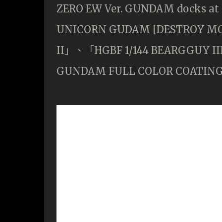
ZERO EW Ver. GUNDAM docks at
UNICORN GUDAM [DESTROY MOD
II」、「HGBF 1/144 BEARGGUY II
GUNDAM FULL COLOR COA