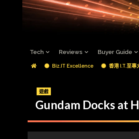
Tech
Reviews
Buyer Guide
Biz.IT Excellence
香港 I.T.至
遊戲
Gundam Docks a