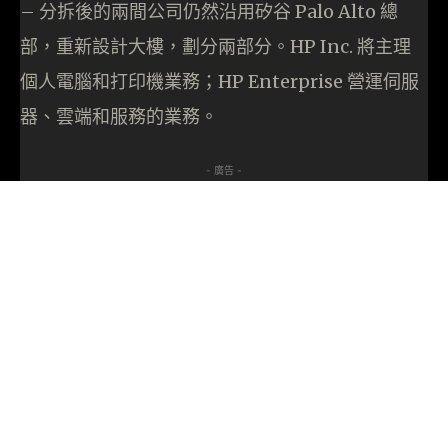
– 分拆後的兩間公司仍然沿用矽谷 Palo Alto 總
部，重新設計大樓，劃分兩部分。HP Inc. 將主理
個人電腦和打印機業務；HP Enterprise 營運伺服
器、雲端和服務的業務。
- 廣告 -