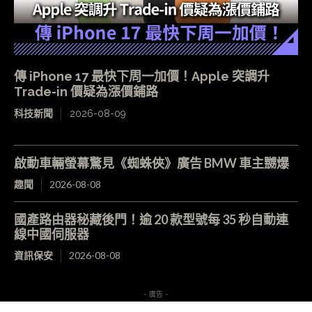
傳 iPhone 17 最快下周一加價！Apple 突調升
Trade-in 價疑為漲價鋪路
科技新聞
2026-08-09
啟動車輛螢幕驚見《蜘蛛俠》廣告 BMW 車主嬲爆
趣聞
2026-08-08
國產路由器秘藏後門！逾 20 款型號每 35 秒自動連
線中國伺服器
資訊保安
2026-08-08
- 廣告 -