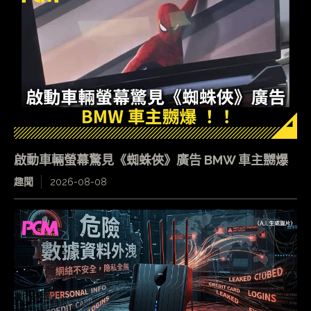
啟動車輛螢幕驚見《蜘蛛俠》廣告 BMW 車主嬲爆
趣聞
2026-08-08