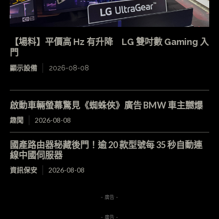
【場料】平價高 Hz 有升降 LG 雙吋數 Gaming 入
門
顯示設備
2026-08-08
啟動車輛螢幕驚見《蜘蛛俠》廣告 BMW 車主嬲爆
趣聞
2026-08-08
國產路由器秘藏後門！逾 20 款型號每 35 秒自動連
線中國伺服器
資訊保安
2026-08-08
- 廣告 -
- 廣告 -