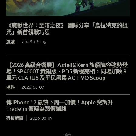
《魔獸世界：至暗之夜》 團隊分享「烏拉特克的詛
咒」新首領戰巧思
遊戲
2026-08-09
【2026 高級音響展】Astell&Kern 旗艦陣容強勢登
場！SP4000T 黃銅版、PD5 新機亮相，同場加映 9
單元 CLARUS 及平民黑馬 ACTIVO Scoop
場料
2026-08-09
傳 iPhone 17 最快下周一加價！Apple 突調升
Trade-in 價疑為漲價鋪路
科技新聞
2026-08-09
- 廣告 -