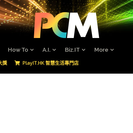
How To
A.I.
Biz.IT
More
專大獎
PlayIT.HK 智慧生活專門店