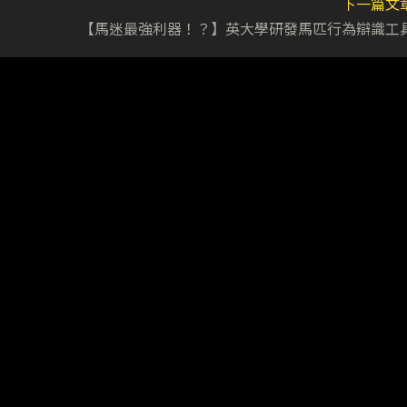
下一篇文
【馬迷最強利器！？】英大學研發馬匹行為辯識工