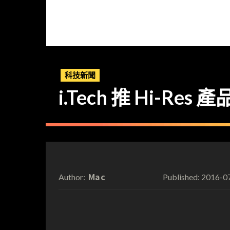
科技新聞
i.Tech 推 Hi-R
Mac
2016-0
Author:
Published: