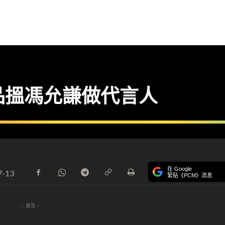
es 產品搵馮允謙做代言人
在 Google
7-13
緊貼《PCM》消息
- 廣告 -