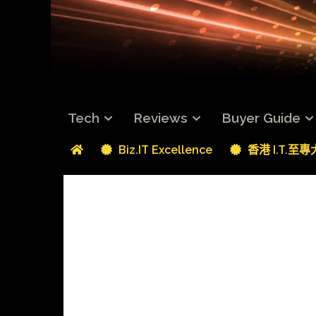
Tech
Reviews
Buyer Guide
Biz.IT Excellence
香港 I.T.至