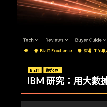
Tech
Reviews
Buyer Guide
Biz.IT Excellence
香港 I.T.至
Biz.IT
趨勢分析
IBM 研究：用大