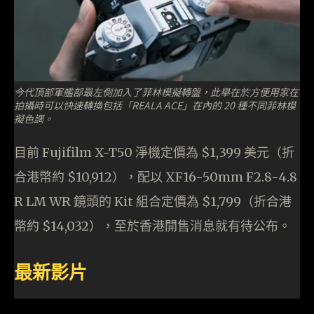
今代頂部軍艦部最左側加入了菲林模擬轉盤，此舉在於方便用家在
拍攝時可以快速轉換包括「REALA ACE」在內的 20 種不同菲林模
擬色調。
目前 Fujifilm X-T50 淨機定價為 $1,399 美元（折
合港幣約 $10,912），配以 XF16-50mm F2.8-4.8
R LM WR 鏡頭的 Kit 組合定價為 $1,799（折合港
幣約 $14,032），至於香港開售消息就有待公布。
最新影片