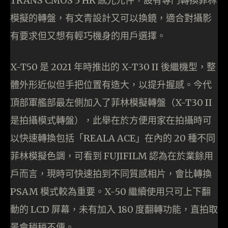
TRANS CMOS 5 HR 感光元件，設有專門轉換菲林
模擬的轉盤，有文青設計又可以換鏡，適合對攝影
有要求但又想有輕巧機身的用戶選擇。
X-T50 是 2021 年時推出的 X-T30 II 後繼機型，整
體外形近似但手把位置有造大，以提升握感。今代
頂部軍艦部最左側加入了菲林模擬轉盤（X-T30 II
是拍攝模式轉盤），此舉在於方便用家在拍攝時可
以快速轉換包括「REALA ACE」在內的 20 種不同
菲林模擬色調，可看到 FUJIFILM 認為在於業餘用
戶而言，現時可快速拍到不同質感相片，會比轉換
PSAM 模式較為重要。X-50 繼續使用只可上下翻
動的 LCD 屏幕，未有加入 180 度翻轉功能，直拍取
景會稍稍不便。