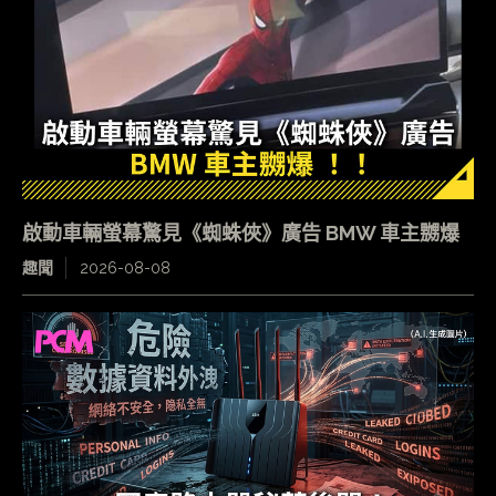
啟動車輛螢幕驚見《蜘蛛俠》廣告 BMW 車主嬲爆
趣聞
2026-08-08