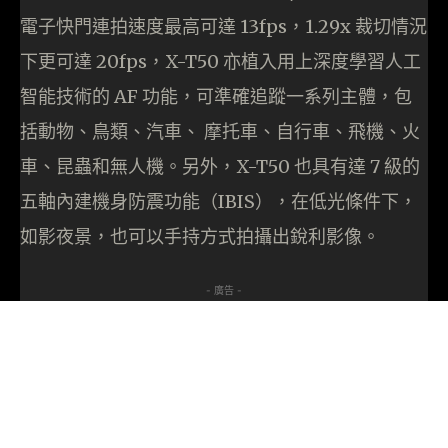
電子快門連拍速度最高可達 13fps，1.29x 裁切情況
下更可達 20fps，X-T50 亦植入用上深度學習人工
智能技術的 AF 功能，可準確追蹤一系列主體，包
括動物、鳥類、汽車、 摩托車、自行車、飛機、火
車、昆蟲和無人機。另外，X-T50 也具有達 7 級的
五軸內建機身防震功能（IBIS），在低光條件下，
如影夜景，也可以手持方式拍攝出銳利影像。
- 廣告 -