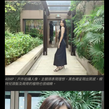
48MP：戶外拍攝人像，主鏡頭表現理想，黑色裙呈現出質感，模
特兒頭髮及兩旁的植物也很細緻。