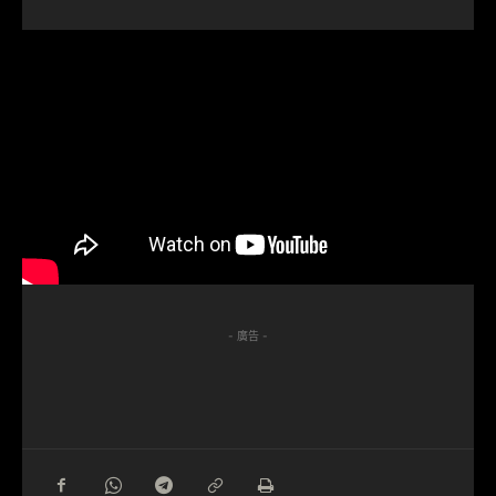
- 廣告 -