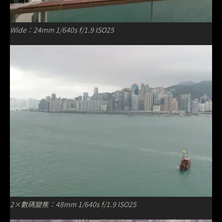
Wide：24mm 1/640s f/1.9 ISO25
2×數碼變焦：48mm 1/640s f/1.9 ISO25