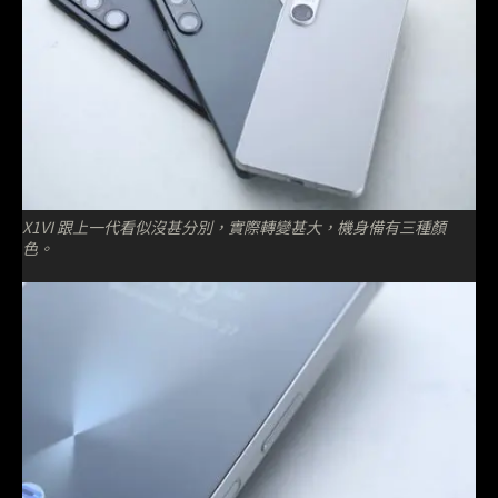
X1VI 跟上一代看似沒甚分別，實際轉變甚大，機身備有三種顏
色。