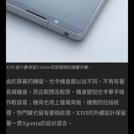
X1VI 是少數保留3.5mm耳筒插頭的旗艦手機。
由於屏幕的轉變，也令機身跟以往不同，不再有著
長條機身，而且較闊及較厚，機身變短也令單手操
作較容易；機背也用上玻璃背板，機側的拉絲紋
理，快門鍵也留有菱格紋理，X1VI的外觀設計保留
著一貫Xperia的設計語言。