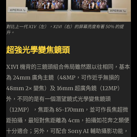
對比上一代 X1V（左），X1VI（右）的屏幕亮度有著 50% 的提
升。
超強光學變焦鏡頭
X1VI 機背的三鏡頭組合佈局雖然跟以往相同，基本
為 24mm 廣角主鏡（48MP，可作近乎無損的
48mm 2× 變焦）及 16mm 超廣角鏡（12MP）
外，不同的是有一個潛望鏡式光學變焦鏡頭
（12MP），焦距為 85-170mm，並可作長焦超微
距拍攝，最短對焦距離為 4cm，拍攝如花奔之類便
十分適合；另外，可配合 Sony AI 輔助攝影功能，