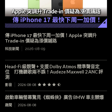
傳 iPhone 17 最快下周一加價！Apple 突調升
Trade-in 價疑為漲價鋪路
科技新聞
2026-08-09
Head-Fi 級靚聲 + 支援 Dolby Atmos 精準聲音定
位 打機聽歌兩不誤！Audeze Maxwell 2 ANC 評
測
影音
2026-08-08
啟動車輛螢幕驚見《蜘蛛俠》廣告 BMW 車主嬲爆
趣聞
2026-08-08