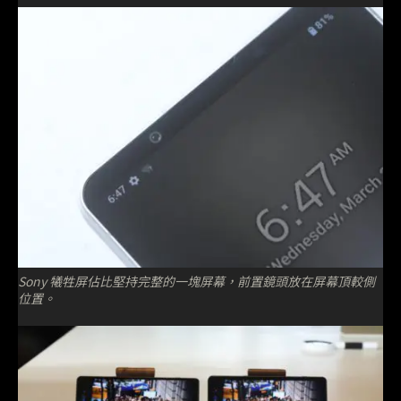
Sony 犧牲屏佔比堅持完整的一塊屏幕，前置鏡頭放在屏幕頂較側
位置。