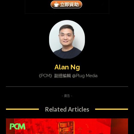
Alan Ng
《PCM》副總編輯 @Plug Media
- 廣告 -
Related Articles