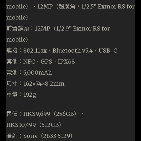
mobile）、12MP（超廣角，1/2.5” Exmor RS for
mobile）
前置鏡頭：12MP（1/2.9” Exmor RS for
mobile）
連接：802.11ax、Bluetooth v5.4、USB-C
其他：NFC、GPS、IPX68
電池：5,000mAh
尺寸：162×74×8.2mm
重量：192g
售價：HK$9,699（256GB）、
HK$10,499（512GB）
查詢：Sony（2833 5129）