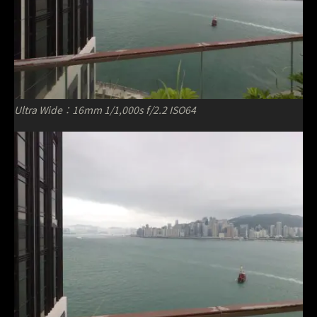
Ultra Wide：16mm 1/1,000s f/2.2 ISO64