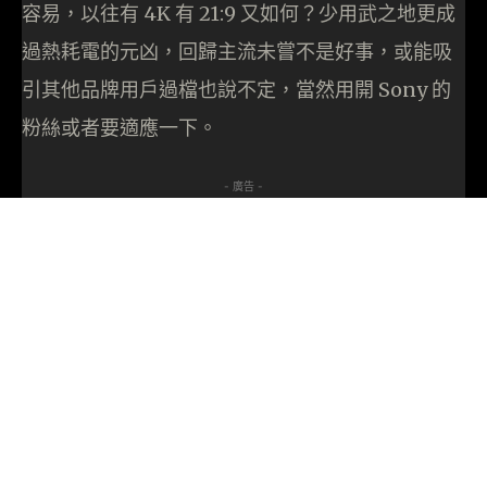
容易，以往有 4K 有 21:9 又如何？少用武之地更成
過熱耗電的元凶，回歸主流未嘗不是好事，或能吸
引其他品牌用戶過檔也說不定，當然用開 Sony 的
粉絲或者要適應一下。
- 廣告 -