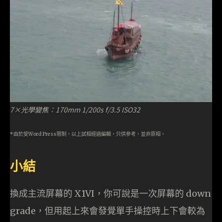
7×光學變焦：170mm 1/200s f/3.5 ISO32
*由於受Word Press限制，以上試相經過編輯，只供參考，並非原相。
小結
換成主流屏幕的 X1VI，你可說是一次屏幕的 down
grade，但用起上來會發覺單手操控時上下會較為