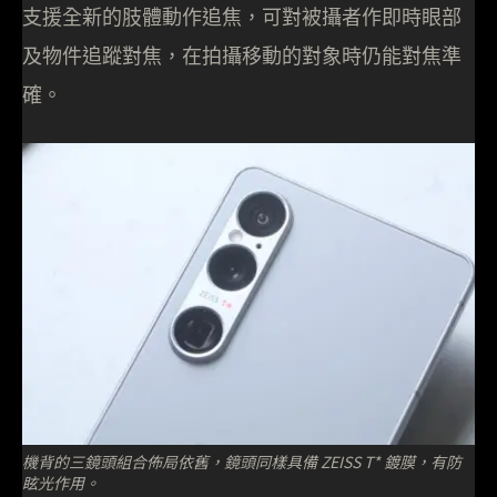
支援全新的肢體動作追焦，可對被攝者作即時眼部
及物件追蹤對焦，在拍攝移動的對象時仍能對焦準
確。
機背的三鏡頭組合佈局依舊，鏡頭同樣具備 ZEISS T* 鍍膜，有防
眩光作用。