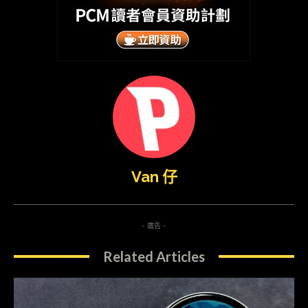
Van 仔
- 廣告 -
Related Articles