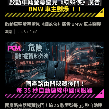
啟動車輛螢幕驚見《蜘蛛俠》廣告 BMW 車主嬲爆
趣聞
2026-08-08
國產路由器秘藏後門！逾 20 款型號每 35 秒自動連