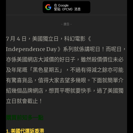
在 Google
緊貼《PCM》消息
- 廣告 -
7 月 4 日，美國獨立日，科幻電影《
Independence Day 》系列就係講呢日！而呢日，
亦係美國網店大減價的好日子，雖然殺價價位未必
及年尾嘅「黑色星期五」，不過有得減之餘亦可能
有驚喜貨品，值得大家去望多幾眼。下面就簡單介
紹幾個品牌網店，想買平嘢就要快手，過了美國獨
立日就會截止！
購買前知多一點
1. 美國代運返香港