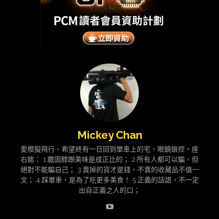
Mickey Chan
愛模擬飛行、希望終有一日回到單車上的宅，眼鏡娘控。座
右銘： 1.膽固醇跟美味是成正比的； 2.所有人都可以騙，但
絕對不能騙自己； 3.賣掉的貨才是錢，不賣的收藏品不值一
文； 4.踩單車，是為了吃更多美食！ 5.正義的話語，不一定
出自正義之人的口；