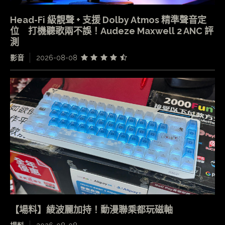
Head-Fi 級靚聲 + 支援 Dolby Atmos 精準聲音定
位 打機聽歌兩不誤！Audeze Maxwell 2 ANC 評
測
影音
2026-08-08
【場料】綾波麗加持！動漫聯乘都玩磁軸