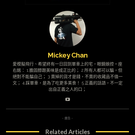
Mickey Chan
愛模擬飛行、希望終有一日回到單車上的宅，眼鏡娘控。座
右銘： 1.膽固醇跟美味是成正比的； 2.所有人都可以騙，但
絕對不能騙自己； 3.賣掉的貨才是錢，不賣的收藏品不值一
文； 4.踩單車，是為了吃更多美食！ 5.正義的話語，不一定
出自正義之人的口；
- 廣告 -
Related Articles