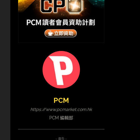
PCM
https://www.pcmarket.com.hk
PCM 編輯部
- 廣告 -