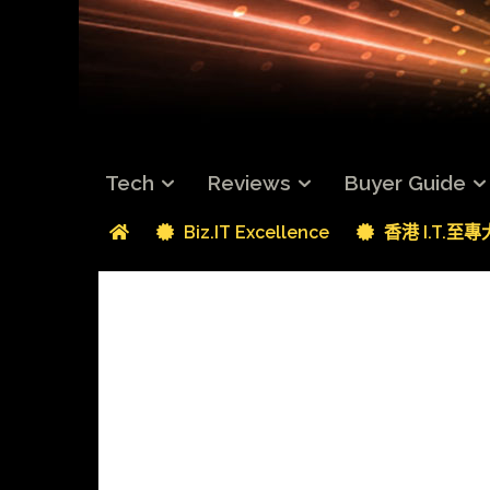
Tech
Reviews
Buyer Guide
Biz.IT Excellence
香港 I.T.至