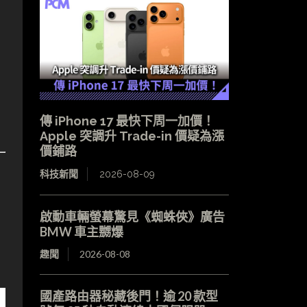
傳 iPhone 17 最快下周一加價！
Apple 突調升 Trade-in 價疑為漲
價鋪路
科技新聞
2026-08-09
啟動車輛螢幕驚見《蜘蛛俠》廣告
BMW 車主嬲爆
趣聞
2026-08-08
國產路由器秘藏後門！逾 20 款型