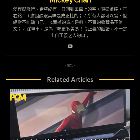
Mickey Chan
愛模擬飛行、希望終有一日回到單車上的宅，眼鏡娘控。座
右銘： 1.膽固醇跟美味是成正比的； 2.所有人都可以騙，但
絕對不能騙自己； 3.賣掉的貨才是錢，不賣的收藏品不值一
文； 4.踩單車，是為了吃更多美食！ 5.正義的話語，不一定
出自正義之人的口；
- 廣告 -
Related Articles