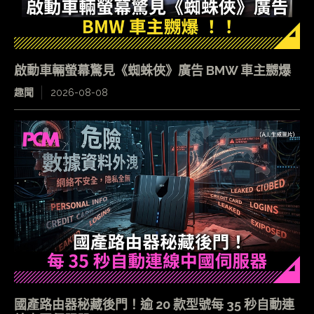
啟動車輛螢幕驚見《蜘蛛俠》廣告 BMW 車主嬲爆
趣聞
2026-08-08
國產路由器秘藏後門！逾 20 款型號每 35 秒自動連