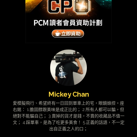
Mickey Chan
愛模擬飛行、希望終有一日回到單車上的宅，眼鏡娘控。座
右銘： 1.膽固醇跟美味是成正比的； 2.所有人都可以騙，但
絕對不能騙自己； 3.賣掉的貨才是錢，不賣的收藏品不值一
文； 4.踩單車，是為了吃更多美食！ 5.正義的話語，不一定
出自正義之人的口；